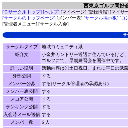
西東京ゴルフ同好会
[Ｇサークルトップ]
[ヘルプ]
[マイページ]
[登録情報]
[マイサ
[サークルのトップページ]
[メンバー表]
[サークル掲示板]
[コ
[管理者メニュー]
[サークル入会]
サ
サークルタイプ
地域コミュニティ系
紹介文
小金井カントリー近辺に住んでいるけど
ゴルフにて、早朝練習会を開催中です。
詳しい説明
活動内容は①土日祝日、まれに平日の武
外部公開
する
メンバー公募
する(サークル管理者の承認あり)
メンバー表公開
する
スコア公開
する
ランキング公開
する
入会時メール送信
する
メンバー数
6 人