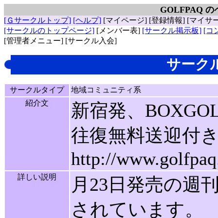
GOLFPAQ 
[Ｇサークルトップ]
[ヘルプ]
[マイページ]
[登録情報]
[マイサ
[サークルのトップページ]
[メンバー表]
[サークル掲示板]
[コ
[管理者メニュー]
[サークル入会]
サーク
サークルタイプ
地域コミュニティ系
紹介文
新宿発、BOXG
往復無料送迎付
http://www.golfpaq
詳しい説明
月23日発売の週
されています。