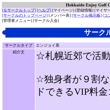
Hokkaido Enjoy Gol
[Ｇサークルトップ]
[ヘルプ]
[マイページ]
[登録情報]
[マイサ
[サークルのトップページ]
[メンバー表]
[サークル掲示板]
[コ
[管理者メニュー]
[サークル入会]
サーク
サークルタイプ
エンジョイ系
紹介文
☆札幌近郊で活
☆独身者が９割
ドできるVIP料