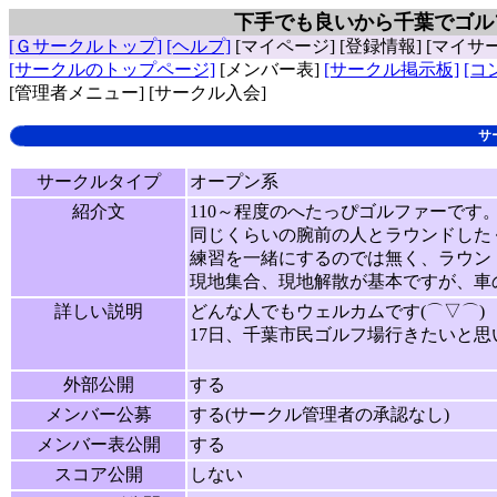
下手でも良いから千葉でゴル
[Ｇサークルトップ]
[ヘルプ]
[マイページ]
[登録情報]
[マイサ
[サークルのトップページ]
[メンバー表]
[サークル掲示板]
[コ
[管理者メニュー]
[サークル入会]
サ
サークルタイプ
オープン系
紹介文
110～程度のへたっぴゴルファーです
同じくらいの腕前の人とラウンドしたく
練習を一緒にするのでは無く、ラウン
現地集合、現地解散が基本ですが、車
詳しい説明
どんな人でもウェルカムです(⌒▽⌒)
17日、千葉市民ゴルフ場行きたいと思
外部公開
する
メンバー公募
する(サークル管理者の承認なし)
メンバー表公開
する
スコア公開
しない